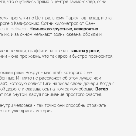
ете, что очутились прямо в центре Таймс-сквер, огни
время прогулки по Центральному Парку год назад, и эта
ороге в Калифорнию. Сотни километров от Сан-
ties in between
.
Немножко грустные, невероятно
ть их, и за окном мелькают волны океана, обрывы и
бленные люди, граффити на стенах,
закаты у реки,
нии - она про жизнь, что так ярко и быстро проносится,
сохшей реки. Вокруг - масштаб, которого я не
обенные. И никто не расскажет об этом лучше, чем
ая"), которую солист Гиги написал своей дочери. Когда я
ьной дороге и оказываюсь на том самом обрыве.
Ветер
ет все внутри, даруя понимание простого счастья.
внутри человека - так точно они способны отражать
о это уже другая история.