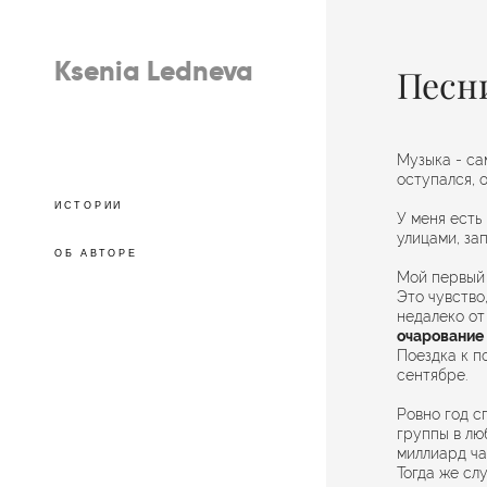
Ksenia Ledneva
Песн
Музыка - с
оступался, 
ИСТОРИИ
У меня есть
улицами, за
ОБ АВТОРЕ
Мой первый 
Это чувство
недалеко от
очарование 
Поездка к п
сентябре.
Ровно год с
группы в лю
миллиард ча
Тогда же сл