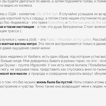
о. Вы будете двигаться по авеню, а затем поднимете голову и пойм
но видно из космоса.
язь с США - коллектив
City of the Sun
. Я случайно услышала их во 
шла короткий путь к сердцу, а потом стала нашим спутником по д
до Лос-Анджелеса - это треки
Everything
и
To the sun and all the ci
ые и такие настоящие
- о том, что душа безгранична. Стоит включи
нцем трасса 1.
случился с нами в 2016, - это
Foals - Mountain at my gates
. Рассла
и желтые вагоны метро
. Эта песня воспринимается только в движе
е давая ощущение самой жизни.
 горах недалеко от Казбеги, есть один обрыв, под которым устье вы
 больше нигде. Мне доводилось бывать в разных горах, но эти - ос
и Грузии - группа Mgzavrebi. У них есть песня Iavnana ("Колыбельн
я могу, не закрывая глаза, представить как спускаюсь вниз по пыл
носит все мысли
, а природа и созерцание красоты вокруг обнуля
 о том, что без музыки
жизнь была бы пустой
. Ноты словно атомы 
настроение и чувства. Точно также она возвращает меня к людям, н