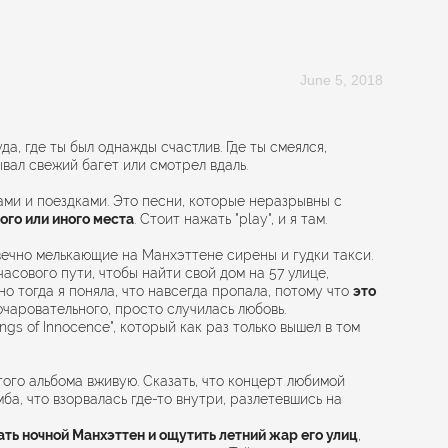
June 5, 2018
, где ты был однажды счастлив. Где ты смеялся,
вал свежий багет или смотрел вдаль.
ами и поездками. Это песни, которые неразрывны с
ого или иного места
. Стоит нажать "play", и я там.
о вечно мелькающие на Манхэттене сирены и гудки такси.
часового пути, чтобы найти свой дом на 57 улице,
о тогда я поняла, что навсегда пропала, потому что
это
очаровательного, просто случилась любовь.
gs of Innocence", который как раз только вышел в том
этого альбома вживую. Сказать, что концерт любимой
ба, что взорвалась где-то внутри, разлетевшись на
ть ночной Манхэттен и ощутить летний жар его улиц
,