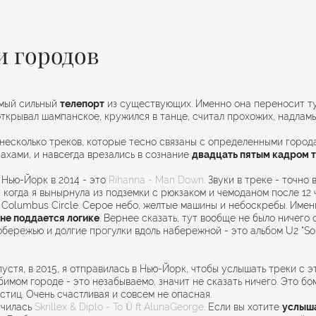
и городов
амый сильный
телепорт
из существующих. Именно она переносит туда
открывал шампанское, кружился в танце, считал прохожих, надламы
 несколько треков, которые тесно связаны с определенными город
пахами, и навсегда врезались в сознание
двадцать пятым кадром т
Нью-Йорк в 2014 - это
Rihanna - Man Down
. Звуки в треке - точн
, когда я вынырнула из подземки с рюкзаком и чемоданом после 12 
 Columbus Circle. Серое небо, желтые машины и небоскребы. Именн
не поддается логике
. Вернее сказать, тут вообще не было ничего 
обережью и долгие прогулки вдоль набережной - это альбом U2 "Son
пустя, в 2015, я отправилась в Нью-Йорк, чтобы услышать треки с 
бимом городе - это незабываемо, значит не сказать ничего. Это бом
стиц. Очень счастливая и совсем не опасная.
училась
Skrillex & Diplo - To Ü ft AlunaGeorge
. Если вы хотите
услыша