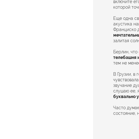
включите ег
которой точ
Еще одна св
акустика на
Франциско 
мечтательн
залитая сол
Берлин, что 
телебашня 
тем не мене
В Грузии, в
чувствовала
звучание душ
слушаю ее, 
буквально у
Часто думаю
состояние, 